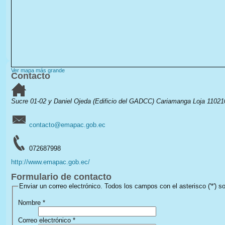
Ver mapa más grande
Contacto
Sucre 01-02 y Daniel Ojeda (Edificio del GADCC)
Cariamanga
Loja
1102
contacto@emapac.gob.ec
072687998
http://www.emapac.gob.ec/
Formulario de contacto
Enviar un correo electrónico. Todos los campos con el asterisco ('*') so
Nombre
*
Correo electrónico
*